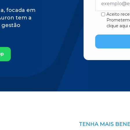
a, focada em
Aceito rece
 Auron tem a
Prometemos
m gestão
clique aqui
pp
TENHA MAIS BENE