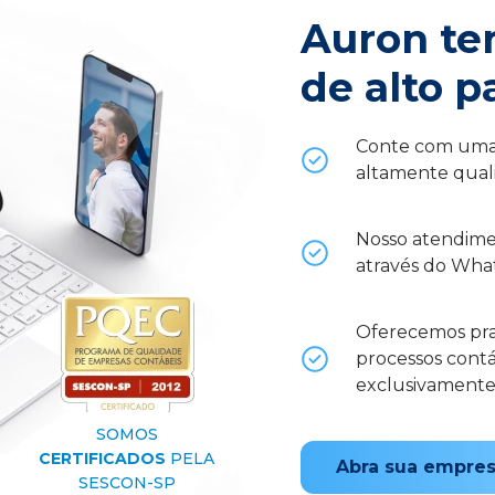
Auron te
de alto p
Conte com uma 
altamente quali
Nosso atendime
através do What
Oferecemos prat
processos contá
exclusivamente
SOMOS
CERTIFICADOS
PELA
Abra sua empre
SESCON-SP